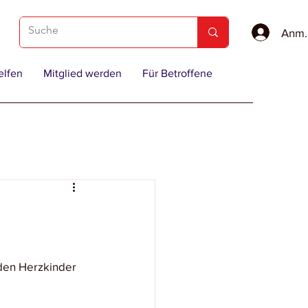
Anme
elfen
Mitglied werden
Für Betroffene
den Herzkinder 