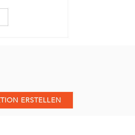
 Hochzeit verbindet
en....❤️
TION ERSTELLEN