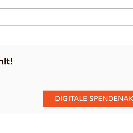
SuS spielt in neuen
Eine
Trikots❤️
Herz
lt!
DIGITALE SPENDENAK