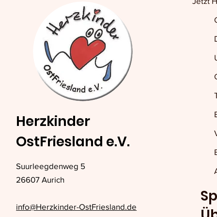
Jetzt 
Herzkinder
OstFriesland e.V.
Suurleegdenweg 5
26607 Aurich
Sp
info@Herzkinder-OstFriesland.de
Ü