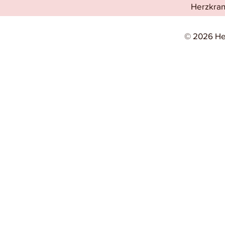
Herzkran
© 2026 He