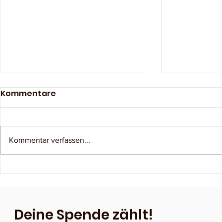
Kommentare
Kommentar verfassen...
Ein unvergessliches
Tagesausf
Familienwochenende in
Norderne
Bremen
Deine Spende zählt!