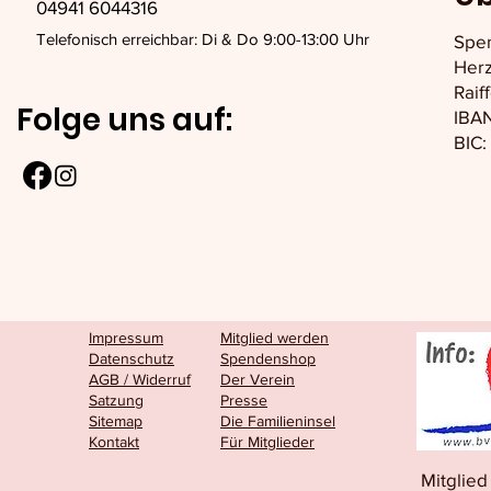
04941 6044316
Telefonisch erreichbar: Di & Do 9:00-13:00 Uhr
Spe
Herz
Raif
Folge uns auf:
IBAN
BIC
Impressum
Mitglied werden
Datenschutz
Spendenshop
AGB / Widerruf
Der Verein
Satzung
Presse
Sitemap
Die Familieninsel
Kontakt
Für Mitglieder
Mitglie