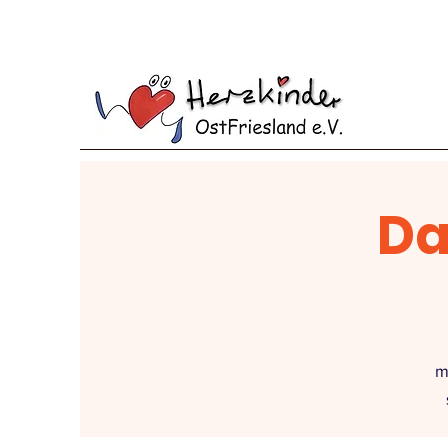
Das
m