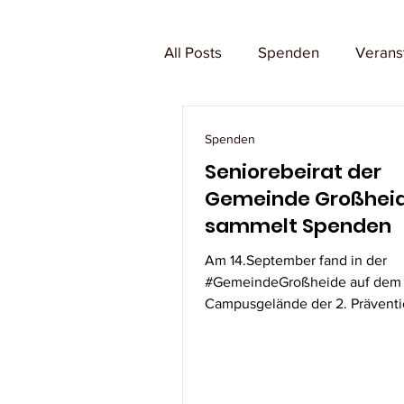
All Posts
Spenden
Verans
Spenden
Seniorebeirat der
Gemeinde Großhei
sammelt Spenden
Am 14.September fand in der
#GemeindeGroßheide auf dem
Campusgelände der 2. Präventi
vom #LandkreisesAurich statt. Viele
Vereine...