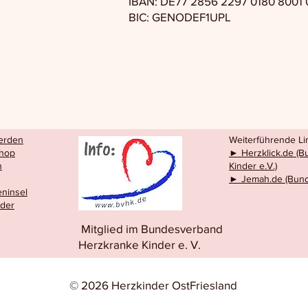
IBAN: DE77 2856 2297 0180 8001 
BIC: GENODEF1UPL
werden
Weiterführende Lin
hop
► Herzklick.de (
n
Kinder e.V.)
► Jemah.de (Bund
eninsel
eder
Mitglied im Bundesverband
Herzkranke Kinder e. V.
© 2026 Herzkinder OstFriesland