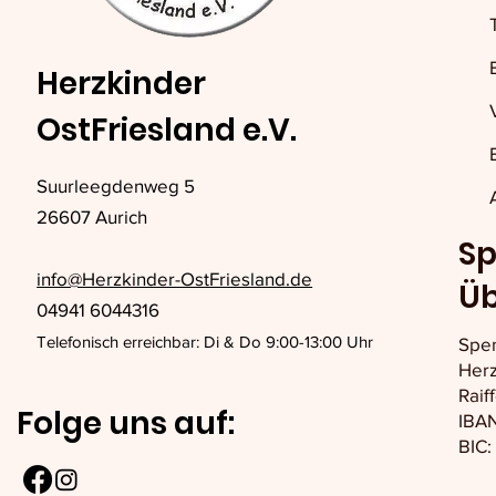
Herzkinder
OstFriesland e.V.
Suurleegdenweg 5
26607 Aurich
Sp
info@Herzkinder-OstFriesland.de
Ü
04941 6044316
Telefonisch erreichbar: Di & Do 9:00-13:00 Uhr
Spe
Herz
Raif
Folge uns auf:
IBAN
BIC