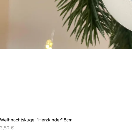
Weihnachtskugel "Herzkinder" 8cm
Preis
3,50 €