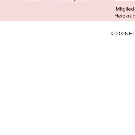
Mitglie
Herzkran
© 2026 He