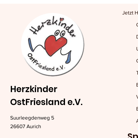
Jetzt 
Herzkinder
OstFriesland e.V.
Suurleegdenweg 5
26607 Aurich
Sp