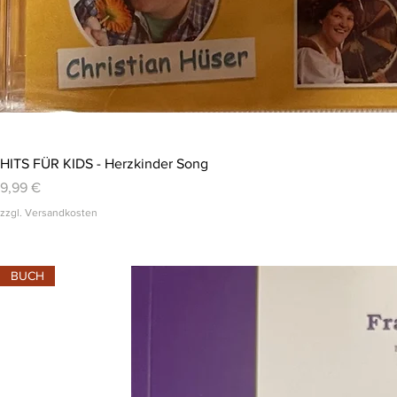
HITS FÜR KIDS - Herzkinder Song
Preis
9,99 €
zzgl. Versandkosten
BUCH