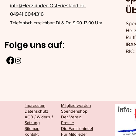
info@Herzkinder-OstFriesland.de
Ü
04941 6044316
Telefonisch erreichbar: Di & Do 9:00-13:00 Uhr
Spe
Herz
Raif
Folge uns auf:
IBAN
BIC
Impressum
Mitglied werden
Datenschutz
Spendenshop
AGB / Widerruf
Der Verein
Satzung
Presse
Sitemap
Die Familieninsel
Kontakt
Für Mitglieder