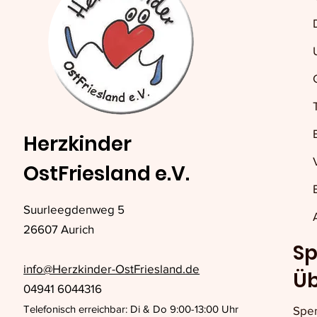
Herzkinder
OstFriesland e.V.
Suurleegdenweg 5
26607 Aurich
Sp
info@Herzkinder-OstFriesland.de
Ü
04941 6044316
Telefonisch erreichbar: Di & Do 9:00-13:00 Uhr
Spe