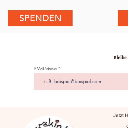
SPENDEN
Bleibe
E-Mail-Adresse
Jetzt 