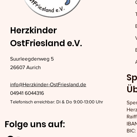
Herzkinder
OstFriesland e.V.
Suurleegdenweg 5
26607 Aurich
Sp
info@Herzkinder-OstFriesland.de
Ü
04941 6044316
Telefonisch erreichbar: Di & Do 9:00-13:00 Uhr
Spe
Herz
Raif
Folge uns auf:
IBAN
BIC