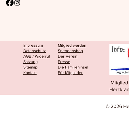
Impressum
Mitglied werden
Datenschutz
Spendenshop
AGB / Widerruf
Der Verein
Satzung
Presse
Sitemap
Die Familieninsel
Kontakt
Für Mitglieder
Mitglie
Herzkran
© 2026 He