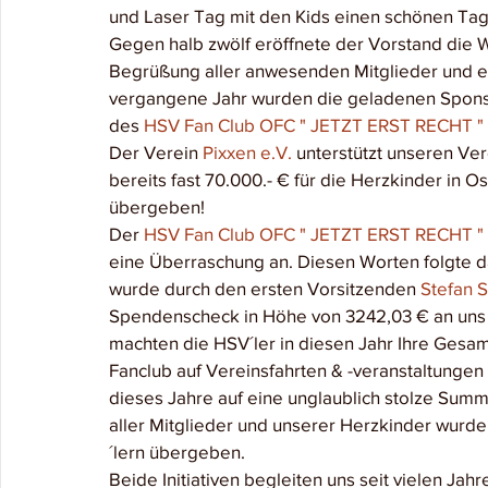
und Laser Tag mit den Kids einen schönen Tag 
Gegen halb zwölf eröffnete der Vorstand die W
Begrüßung aller anwesenden Mitglieder und e
vergangene Jahr wurden die geladenen Sponso
des 
HSV Fan Club OFC " JETZT ERST RECHT "
Der Verein 
Pixxen e.V.
 unterstützt unseren Ver
bereits fast 70.000.- € für die Herzkinder in Os
übergeben!
Der 
HSV Fan Club OFC " JETZT ERST RECHT "
eine Überraschung an. Diesen Worten folgte d
wurde durch den ersten Vorsitzenden 
Stefan 
Spendenscheck in Höhe von 3242,03 € an uns
machten die HSV´ler in diesen Jahr Ihre Ges
Fanclub auf Vereinsfahrten & -veranstaltungen
dieses Jahre auf eine unglaublich stolze Summ
aller Mitglieder und unserer Herzkinder wur
´lern übergeben.
Beide Initiativen begleiten uns seit vielen Jah