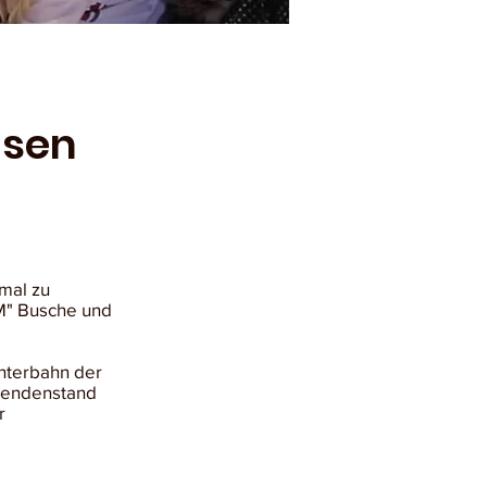
hsen
mal zu
M" Busche und
chterbahn der
Spendenstand
r