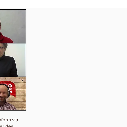
nform via
er des