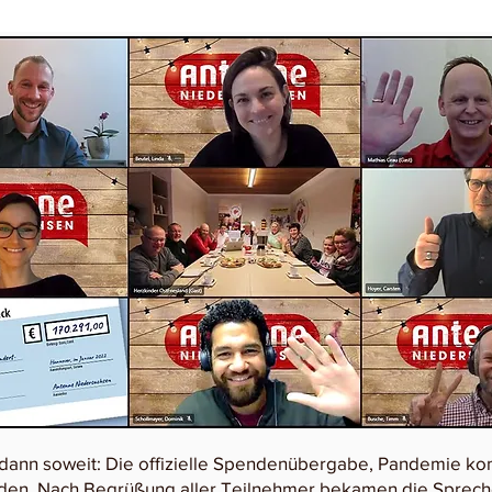
dann soweit: Die offizielle Spendenübergabe, Pandemie ko
unden. Nach Begrüßung aller Teilnehmer bekamen die Sprech