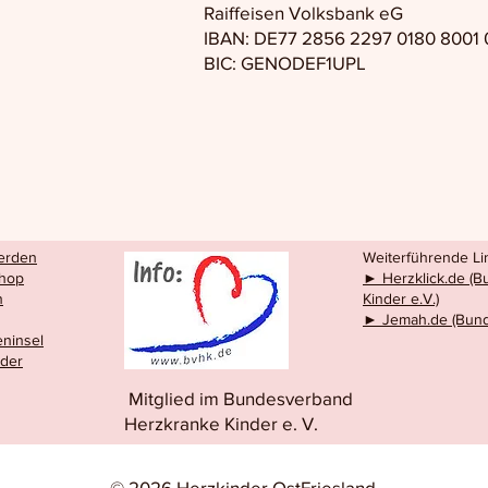
Raiffeisen Volksbank eG
IBAN: DE77 2856 2297 0180 8001 
BIC: GENODEF1UPL
werden
Weiterführende Lin
hop
► Herzklick.de (
n
Kinder e.V.)
► Jemah.de (Bund
eninsel
eder
Mitglied im Bundesverband
Herzkranke Kinder e. V.
© 2026 Herzkinder OstFriesland