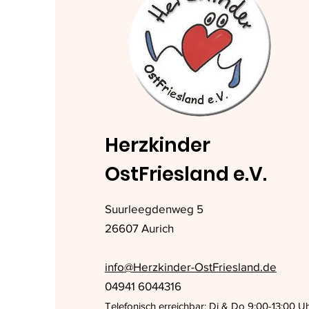
Herzkinder
OstFriesland e.V.
Suurleegdenweg 5
26607 Aurich
info@Herzkinder-OstFriesland.de
04941 6044316
Telefonisch erreichbar: Di & Do 9:00-13:00 U