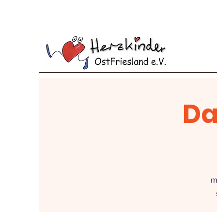
Das
m