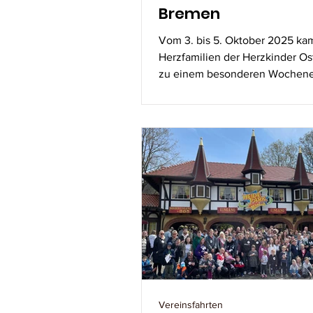
Bremen
Vom 3. bis 5. Oktober 2025 ka
Herzfamilien der Herzkinder Ost
zu einem besonderen Wochene
Bremen zusammen. Diese Tage
gefüllt mit gemeinsamen Erlebn
wertvollen Gesprächen und je
Spaß für Groß und Klein. Unse
für das Wochenende war das 
Hotel Universum, das uns mit s
herzlichen Atmosphäre willko
hieß. Besonders die Kinderaug
leuchteten, als jedes Kind bei d
Ankunft mit einem Glas voller
Süßigkeiten begrüßt
Vereinsfahrten