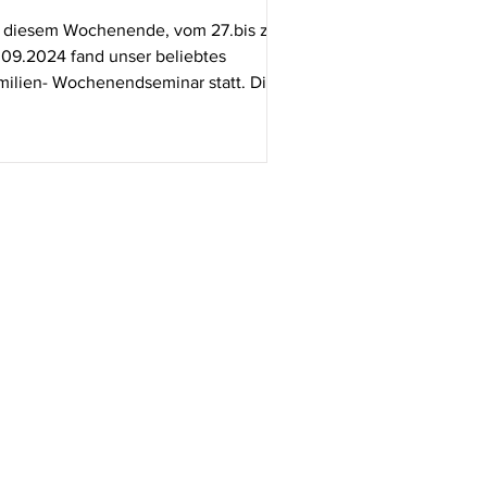
 diesem Wochenende, vom 27.bis zum
.09.2024 fand unser beliebtes
milien- Wochenendseminar statt. Die
gereistenFamilien trafen ...