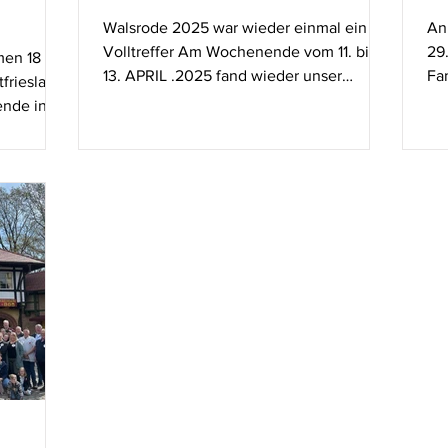
Walsrode 2025 war wieder einmal ein
An
Volltreffer Am Wochenende vom 11. bis
29
men 18
13. APRIL .2025 fand wieder unser
Fa
friesland
beliebtes Wochenendseminar im...
mit
nde in
 waren
issen,
der Menge
r Zuhause
ATLANTIC
einer
mmen
en
er