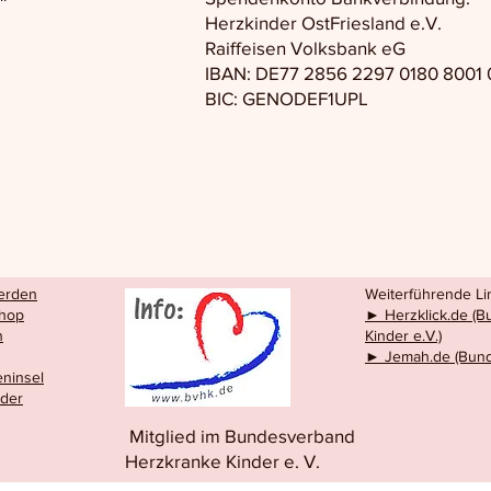
Herzkinder OstFriesland e.V.
Raiffeisen Volksbank eG
IBAN: DE77 2856 2297 0180 8001 
BIC: GENODEF1UPL
werden
Weiterführende Lin
hop
► Herzklick.de (
n
Kinder e.V.)
► Jemah.de (Bund
eninsel
eder
Mitglied im Bundesverband
Herzkranke Kinder e. V.