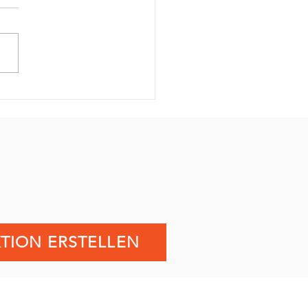
einde Großheide
melt Spenden
.September fand in der
eindeGroßheide auf dem
sgelände der 2.
ntionstag vom
reisesAurich statt. Viele
ne...
TION ERSTELLEN