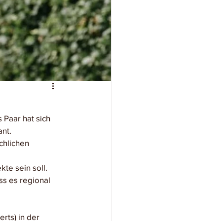
Paar hat sich 
nt. 
chlichen 
te sein soll. 
s es regional 
ts) in der 