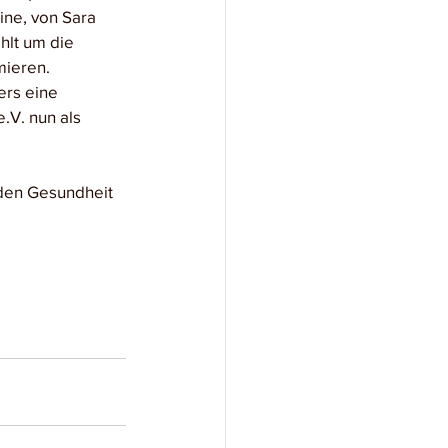
ine, von Sara 
hlt um die 
mieren.
ers eine 
.V. nun als 
den Gesundheit 