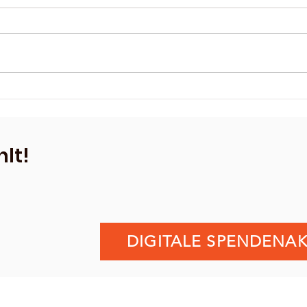
Gem
sam
Am 14
#Gem
Campu
Präve
SuS spielt in neuen
#Landk
Trikots❤️
Verei
lt!
DIGITALE SPENDENAK