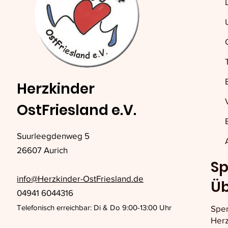
Herzkinder
OstFriesland e.V.
Suurleegdenweg 5
26607 Aurich
Sp
info@Herzkinder-OstFriesland.de
Ü
04941 6044316
Telefonisch erreichbar: Di & Do 9:00-13:00 Uhr
Spe
Herz