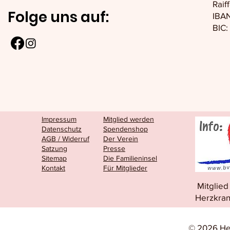
Raif
Folge uns auf:
IBAN
BIC
Impressum
Mitglied werden
Datenschutz
Spendenshop
AGB / Widerruf
Der Verein
Satzung
Presse
Sitemap
Die Familieninsel
Kontakt
Für Mitglieder
Mitglie
Herzkran
© 2026 He