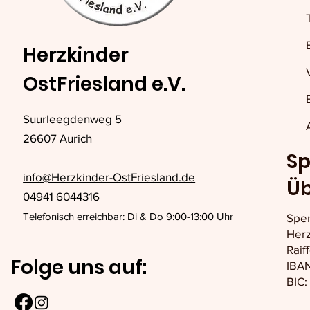
Herzkinder
OstFriesland e.V.
Suurleegdenweg 5
26607 Aurich
Sp
info@Herzkinder-OstFriesland.de
Ü
04941 6044316
Telefonisch erreichbar: Di & Do 9:00-13:00 Uhr
Spe
Herz
Raif
Folge uns auf:
IBAN
BIC