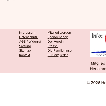
Impressum
Mitglied werden
Datenschutz
Spendenshop
AGB / Widerruf
Der Verein
Satzung
Presse
Sitemap
Die Familieninsel
Kontakt
Für Mitglieder
Mitglie
Herzkran
© 2026 He